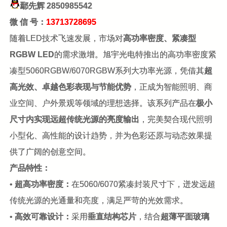
鄢先辉
2850985542
微 信 号：
13713728695
随着LED技术飞速发展，市场对
高功率密度、紧凑型
RGBW LED
的需求激增。旭宇光电特推出的高功率密度紧
凑型5060RGBW/6070RGBW系列大功率光源，凭借其
超
高光效、卓越色彩表现与节能优势
，正成为智能照明、商
业空间、户外景观等领域的理想选择。该系列产品在
极小
尺寸内实现远超传统光源的亮度输出
，完美契合现代照明
小型化、高性能的设计趋势，并为色彩还原与动态效果提
供了广阔的创意空间。
产品特性：
•
超高功率密度：
在5060/6070紧凑封装尺寸下，迸发远超
传统光源的光通量和亮度，满足严苛的光效需求。
•
高效可靠设计：
采用
垂直结构芯片
，结合
超薄平面玻璃