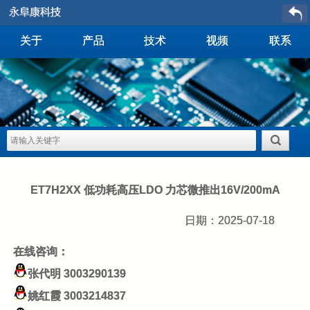
关于
产品
技术
视频
联系
ET7H2XX 低功耗高压LDO 力芯微推出16V/200mA
日期：2025-07-18
在线咨询：
张代明
3003290139
姚红霞
3003214837