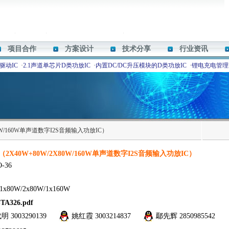
项目合作
方案设计
技术分享
行业资讯
驱动IC
·
2.1声道单芯片D类功放IC
·
内置DC/DC升压模块的D类功放IC
·
锂电充电管理I
X80W/160W单声道数字I2S音频输入功放IC）
6（2X40W+80W/2X80W/160W单声道数字I2S音频输入功放IC）
O-36
1x80W/2x80W/1x160W
STA326.pdf
代明
3003290139
姚红霞
3003214837
鄢先辉
2850985542