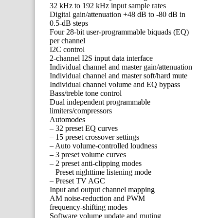
32 kHz to 192 kHz input sample rates
Digital gain/attenuation +48 dB to -80 dB in
0.5-dB steps
Four 28-bit user-programmable biquads (EQ)
per channel
I2C control
2-channel I2S input data interface
Individual channel and master gain/attenuation
Individual channel and master soft/hard mute
Individual channel volume and EQ bypass
Bass/treble tone control
Dual independent programmable
limiters/compressors
Automodes
– 32 preset EQ curves
– 15 preset crossover settings
– Auto volume-controlled loudness
– 3 preset volume curves
– 2 preset anti-clipping modes
– Preset nighttime listening mode
– Preset TV AGC
Input and output channel mapping
AM noise-reduction and PWM
frequency-shifting modes
Software volume update and muting