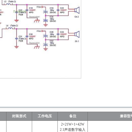
封装形式
工作电压
备注
兼容型
2×21W+1×42W
2.1声道数字输入