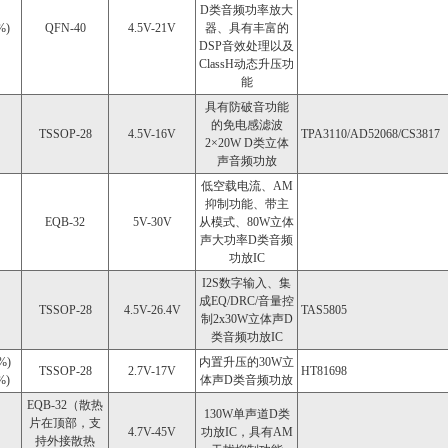
D类音频功率放大
%)
QFN-40
4.5V-21V
器、具有丰富的
DSP音效处理以及
ClassH动态升压功
能
具有防破音功能
的免电感滤波
TSSOP-28
4.5V-16V
TPA3110/AD52068/CS3817
2×20W D类立体
声音频功放
低空载电流、AM
抑制功能、带主
EQB-32
5V-30V
从模式、80W立体
声大功率D类音频
功放IC
I2S数字输入、集
成EQ/DRC/音量控
TSSOP-28
4.5V-26.4V
TAS5805
制2x30W立体声D
类音频功放IC
%)
内置升压的30W立
TSSOP-28
2.7V-17V
HT81698
%)
体声D类音频功放
EQB-32（散热
130W单声道D类
片在顶部，支
4.7V-45V
功放IC，具有AM
持外接散热