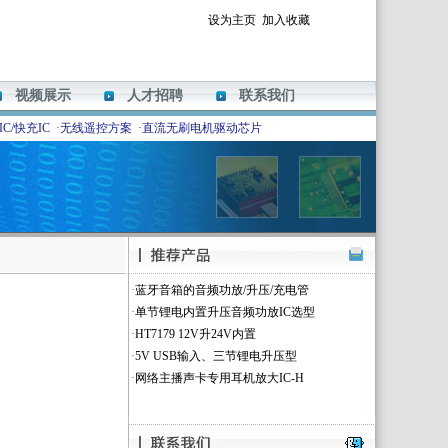
设为主页
加入收藏
视频展示
人才招聘
联系我们
C/快充IC
·
无线遥控方案
·
直流无刷电机驱动芯片
·
蓝牙音箱的音频功放/升压/充电管
·
单节锂电内置升压音频功放IC选型
·
HT7179 12V升24V内置
·
5V USB输入、三节锂电升压型
·
网络主播声卡专用耳机放大IC-H