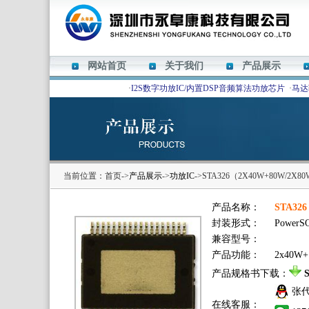
网站首页
关于我们
产品展示
·
I2S数字功放IC/内置DSP音频算法功放芯片
·
马达
当前位置：首页->
产品展示
->
功放IC
->STA326（2X40W+80W/2
产品名称：
STA32
封装形式：
PowerS
兼容型号：
产品功能：
2x40W+
产品规格书下载：
张
在线客服：