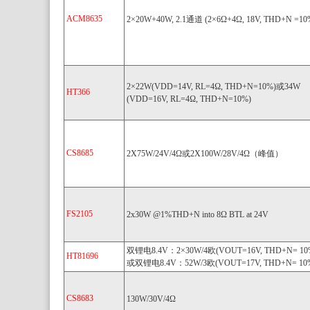
ACM8635
2×20W+40W, 2.1通道 (2×6Ω+4Ω, 18V, THD+N =10
2×22W(VDD=14V, RL=4Ω, THD+N=10%)或34W
HT366
(VDD=16V, RL=4Ω, THD+N=10%)
CS8685
2X75W/24V/4Ω或2X100W/28V/4Ω（峰值）
FS2105
2x30W @1%THD+N into 8Ω BTL at 24V
双锂电8.4V：2×30W/4欧(VOUT=16V, THD+N= 10
HT81696
或双锂电8.4V：52W/3欧(VOUT=17V, THD+N= 10
CS8683
130W/30V/4Ω