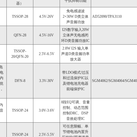
干扰抑制功能
器）
免电感滤波
TSSOP-28
4.5V-26V
2×30W D类立体
AD52090/TPA3110
声音频功放
I2S数字输入20W
QFN-28
4.5V-16V
立体声无电感闭
环D类音频功放IC
2.8W I2S 输入单
TSSOP-
2.5V-6.5V
声道D类音频功率
20/QFN-20
放大器
电
电
带LDO模式/过压
内
和过流保护IC以
DFN-8
3.3V-30V
SGM4062/SGM4064/SGM406
统
及锂电池充电器
，
前端保护IC
8段EQ可调、音量
内
控制、动态范围
音
TSSOP-24
3.0V-3.6V
控制DRC、DSP
音效处理IC
可任意限幅、单
节锂电池内置升
TSSOP-24
2.5V-5.5V