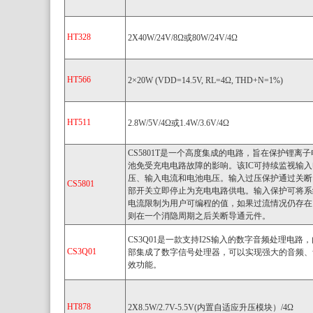
HT328
2X40W/24V/8Ω或80W/24V/4Ω
HT566
2×20W (VDD=14.5V, RL=4Ω, THD+N=1%)
HT511
2.8W/5V/4Ω或1.4W/3.6V/4Ω
CS5801T是一个高度集成的电路，旨在保护锂离子
池免受充电电路故障的影响。该IC可持续监视输入
压、输入电流和电池电压。输入过压保护通过关断
CS5801
部开关立即停止为充电电路供电。输入保护可将系
电流限制为用户可编程的值，如果过流情况仍存在
则在一个消隐周期之后关断导通元件。
CS3Q01是一款支持I2S输入的数字音频处理电路，
CS3Q01
部集成了数字信号处理器，可以实现强大的音频、
效功能。
HT878
2X8.5W/2.7V-5.5V(内置自适应升压模块）/4Ω