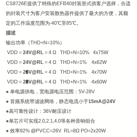
CS8726E
提供了特殊的EFB40封装形式供客户选择，合适
的封装尺寸为客户安装散热器件提供了最大的方便，其额
定的工作温度范围为-40℃至85℃。
描述
输出功率（THD+N=10%）
VDD =
24V@RL
= 4 Ω THD+N=10% 4x75W
VDD =
24V@RL
= 4 Ω THD+N=1% 4x62W
VDD =
2
6
V@RL
= 4 Ω THD+N=1% 4x70W
VDD =
2
8
V@RL
= 4 Ω THD+N=1% 4x60W
● 单电源供电，宽电源电压范围：5V-28V
● 音频系统带滤波网络，静态电流小于
15mA@24V
●高可靠性设计：36V耐压设计
●单芯片可实现2.0,2.1,4.0等各种音响组合
● 效率92% @PVCC=26V RL
=8Ω PO=2x20W