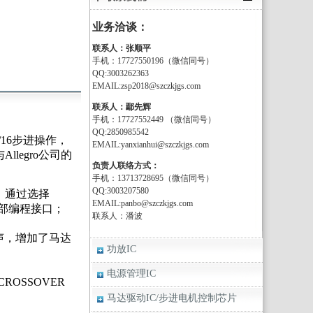
业务洽谈：
联系人：张顺平
手机：17727550196（微信同号）
QQ:3003262363
EMAIL:zsp2018@szczkjgs.com
联系人：鄢先辉
手机：17727552449 （微信同号）
QQ:2850985542
16步进操作，
EMAIL:yanxianhui@szczkjgs.com
legro公司的
负责人联络方式：
手机：13713728695（微信同号）
QQ:3003207580
；通过选择
EMAIL:panbo@szczkjgs.com
外部编程接口；
联系人：潘波
声，增加了马达
功放IC
电源管理IC
OSSOVER
马达驱动IC/步进电机控制芯片