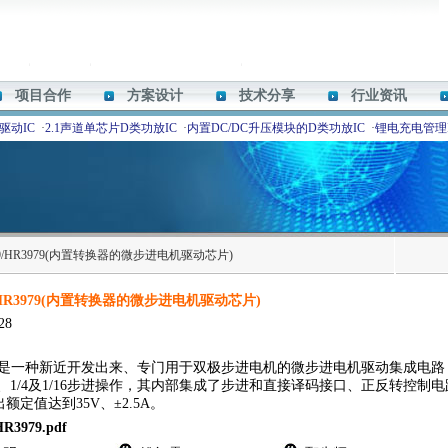
项目合作
方案设计
技术分享
行业资讯
驱动IC
·
2.1声道单芯片D类功放IC
·
内置DC/DC升压模块的D类功放IC
·
锂电充电管理I
979/HR3979(内置转换器的微步进电机驱动芯片)
9/HR3979(内置转换器的微步进电机驱动芯片)
28
979是一种新近开发出来、专门用于双极步进电机的微步进电机驱动集成电
2、1/4及1/16步进操作，其内部集成了步进和直接译码接口、正反转控制
额定值达到35V、±2.5A。
HR3979.pdf