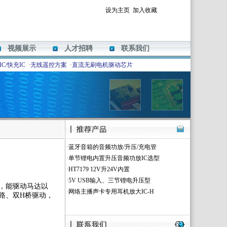
设为主页
加入收藏
视频展示
人才招聘
联系我们
C/快充IC
·
无线遥控方案
·
直流无刷电机驱动芯片
·
蓝牙音箱的音频功放/升压/充电管
·
单节锂电内置升压音频功放IC选型
·
HT7179 12V升24V内置
·
5V USB输入、三节锂电升压型
路，能驱动马达以
·
网络主播声卡专用耳机放大IC-H
电路、双H桥驱动，