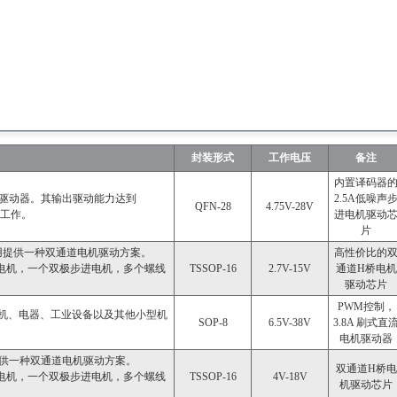
封装形式
工作电压
备注
内置译码器
机 驱动器。其输出驱动能力达到
2.5A低噪声
QFN-28
4.75V-28V
声工作。
进电机驱动
片
应用提供一种双通道电机驱动方案。
高性价比的
流电机，一个双极步进电机，多个螺线
TSSOP-16
2.7V-15V
通道H桥电机
驱动芯片
PWM控制，
打印机、电器、工业设备以及其他小型机
SOP-8
6.5V-38V
3.8A 刷式直
电机驱动器
提供一种双通道电机驱动方案。
双通道H桥电
流电机，一个双极步进电机，多个螺线
TSSOP-16
4V-18V
机驱动芯片