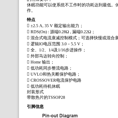
休眠功能可以使系统不工作时的功耗达到最低。休
作。
特点
 ±2.5 A, 35 V 额定输出能力；
 RDS(On) : 源端0.28Ω , 漏端0.22Ω；
 混合式电流衰减控制模式；可选择快慢或混合
 逻辑IO电压范围 3.0－5.5 V；
 全、1/2、1/4及1/16步进操作；
 外部马达转向控制；
 Home 输出；
 低功耗同步整流电路；
 UVLO和热关断保护电路；
 CROSSOVER电流保护电路
 低功耗待机休眠
封装形式
带散热片的TSSOP28
引脚信息