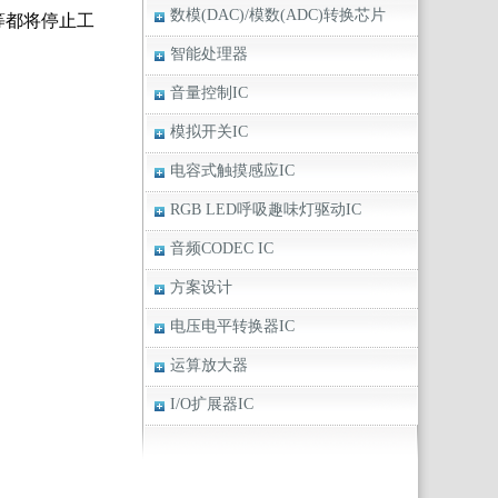
数模(DAC)/模数(ADC)转换芯片
等都将停止工
智能处理器
音量控制IC
模拟开关IC
电容式触摸感应IC
RGB LED呼吸趣味灯驱动IC
音频CODEC IC
方案设计
电压电平转换器IC
运算放大器
I/O扩展器IC