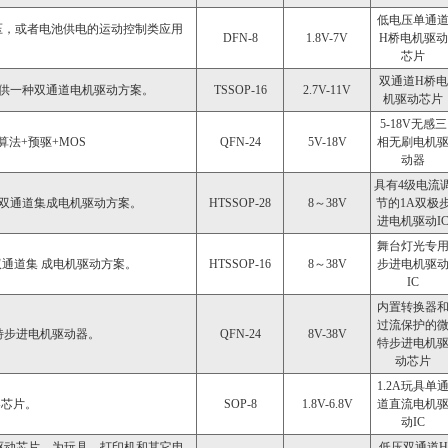
低电压单通
它电压，或者电池供电的运动控制类应用
DFN-8
1.8V-7V
H桥电机驱动
芯片
双通道H桥电
提供一种双通道电机驱动方案。
TSSOP-16
2.7V-11V
机驱动芯片
5-18V无感三
算法+预驱+MOS
QFN-24
5V-18V
相无刷电机
动器
具有4级电流
种双通道集成电机驱动方案。
HTSSOP-28
8～38V
节的1A双极
进电机驱动I
舞台灯光专
双通道集 成电机驱动方案。
HTSSOP-16
8～38V
步进电机驱
IC
内置转换器
过流保护的
微特步进电机驱动器。
QFN-24
8V-38V
特步进电机
动芯片
1.2A玩具单
器芯片。
SOP-8
1.8V-6.8V
道直流电机
动IC
机驱动芯片，为玩具、打印机和其它电
低压双通道H