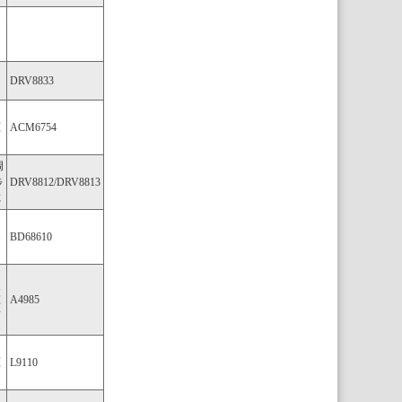
道
DRV8833
驱
ACM6754
调
步
DRV8812/DRV8813
C
用
动
BD68610
和
微
A4985
驱
通
驱
L9110