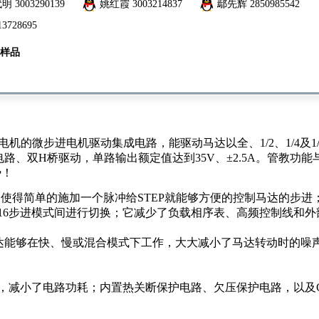
代明
3003290139
姚红霞
3003214837
鄢先辉
2850985542
13728695
样品
的微步进电机驱动集成电路，能驱动马达以全、1/2、1/4及1/
双H桥驱动，单路输出额定值达到35V、±2.5A。管教功能与Al
势！
，它使得简单的施加一个脉冲给STEP就能够方便的控制马达的步进
4、1/16步进模式间进行切换；它减少了负载相序表、高频控制线和
达能够在快、慢或混合模式下工作，大大减小了马达转动时的噪
减小了电路功耗；内置热关断保护电路、欠压保护电路，以及CR