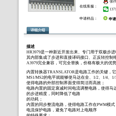
张
在线客服：
137
申请样品：
申请
详细介绍
描述
HR3979
是一种新近开发出来、专门用于双极步进电机
其内部集成了步进和直接译码接口、正反转控制电路、
A3979
完全兼容，可完全替换，价格有极大的优
内置转换器TRANSLATOR是电路工作的关键
MS1/MS2的电平就能够使马达在全、1/2、1/
使得电路的外部控制界面变得简洁而高效；
电路内置的固定衰减时间电流调整电路，使得马
的步进精度，同时降低了电路
的功耗；
内置的同步整流电路，使得电路工作在PWM模式，
电流保护电路，避免了电路对上电顺序
的特殊要求；