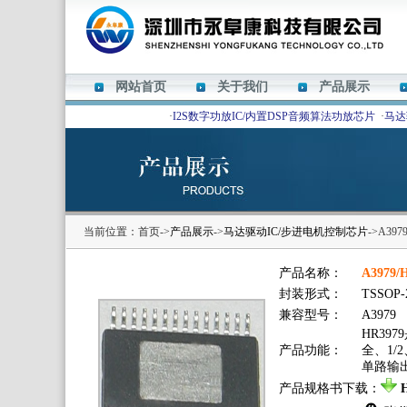
网站首页
关于我们
产品展示
·
I2S数字功放IC/内置DSP音频算法功放芯片
·
马达
当前位置：首页->
产品展示
->
马达驱动IC/步进电机控制芯片
->A3
产品名称：
A397
封装形式：
TSSOP-
兼容型号：
A3979
HR3
产品功能：
全、1/
单路输出
产品规格书下载：