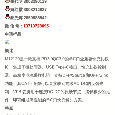
张代明
3003290139
姚红霞
3003214837
鄢先辉
2850985542
微 信 号：
13713728695
申请样品
概述
M12120是一款支持 PD3.0QC3.0的单C口全兼容快充协议
IC，集成了微处理器、USB Type-C接口、快充协议控制
器、高精度电流采样电阻，支持DFP/Source 和UFP/Sink
功能。其CATH管脚可以直接驱动前级AC-DC的反馈光
耦、VFB 管脚用于连接DC-DC的反馈节点。搭载极少的元
件，即可组成高性能的单C口快充解决方案。
特点